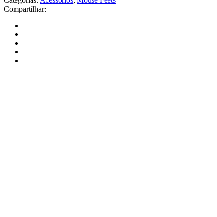
Categorias:
Acessórios
,
Mouse Feets
Compartilhar: