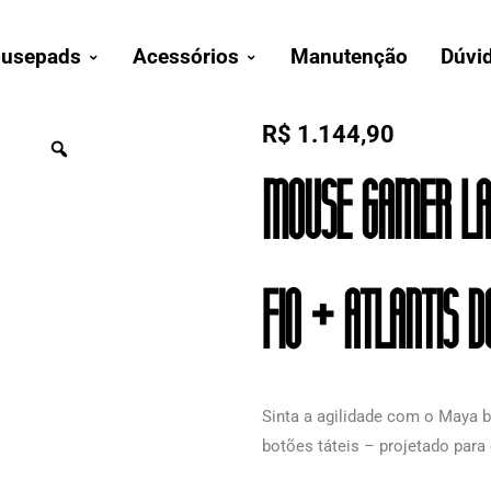
usepads
Acessórios
Manutenção
Dúvi
R$
1.144,90
Mouse Gamer La
Fio + Atlantis 
Sinta a agilidade com o Maya b
botões táteis – projetado par