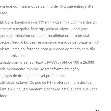
Maya branco – um mouse sem fio de 45 g que entrega alta
isão.
til: Com dimensões de 119 mm x 62 mm x 38 mm e design
tamente a pegadas fingertip, palm ou claw – ideal para
e cada milésimo conta, como alinhar um tiro crucial.
edos: Seus 6 botões responsivos e a roda de rolagem TTC
ck tátil preciso, fazendo com que cada comando seja tão
m sincronizado.
uipado com o sensor PixArt PA3395 (DPI de 100 a 26.000,
, cada movimento mínimo se transforma em ação –
jogos de tiro seja de nível profissional.
tividade Estável: Os pés de PTFE oferecem um deslizar
tlantis 4K incluso mantém a conexão estável para que você
tico.