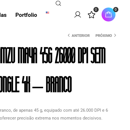
0
0
das
Portfolio
ANTERIOR
PRÓXIMO
mzu Maya 45G 26000 Dpi Sem
Dongle 4K – Branco
ranco, de apenas 45 g, equipado com até 26.000 DPI e 6
a oferecer precisão extrema nos momentos decisivos.