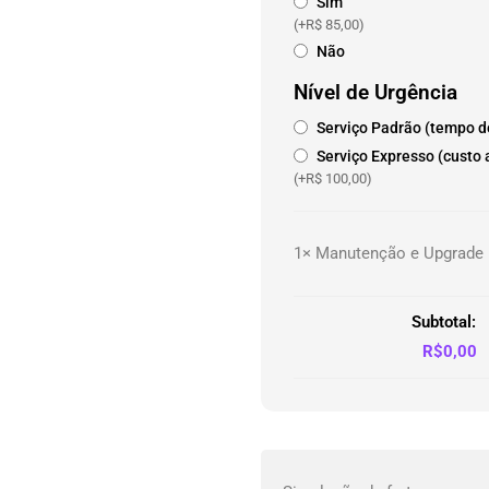
Sim
(+
R$
85,00
)
Não
Nível de Urgência
Serviço Padrão (tempo d
Serviço Expresso (custo 
(+
R$
100,00
)
1×
Manutenção e Upgrade
Subtotal:
R$
0,00