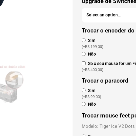
Upgrade de Switche
Trocar o encoder d
Sim
(+
R$
199,00
)
Não
Se o seu mouse for um Fi
(+
R$
400,00
)
Trocar o paracord
Sim
(+
R$
99,00
)
Não
Trocar mouse feet p
Modelo: Tiger Ice V2 Dots