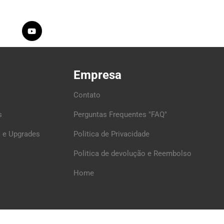
Empresa
Contato
s
Perguntas Frequentes "FAQ"
 e Upgrades
Politica de Privacidade
Politica de devolução e Reembolso
Home