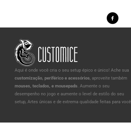
Aqui é onde você cria o seu setup épico e único! Ache sua
customização, periférico e acessórios
, aproveite também
mouses, teclados, e mousepads
. Aumente o seu
desempenho no jogo e aumente o level de estilo do seu
setup, Artes únicas e de extrema qualidade feitas para você