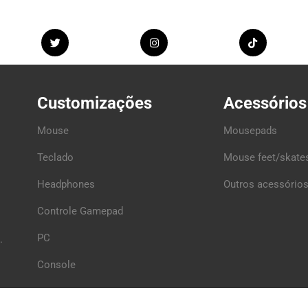
Customizações
Acessórios
Mouse
Mousepads
Teclado
Mouse feet/skate
Headphones
Outros acessórios
Controle Gamepad
PC
.
Console