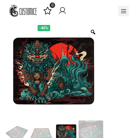
0
-40%