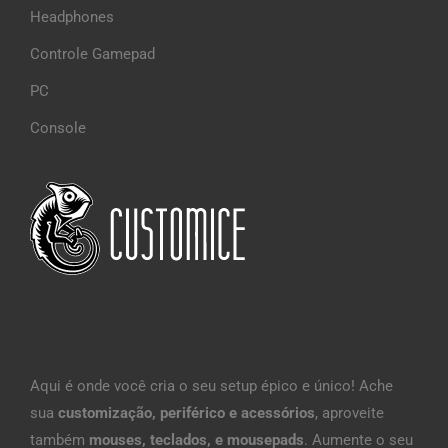
Headphones
Controle Gamepad
PC
Console
Aqui é onde você cria o seu setup épico e único! Ache
sua
customização, periférico e acessórios
, aproveite
também
mouses, teclados, e mousepads
. Aumente o seu