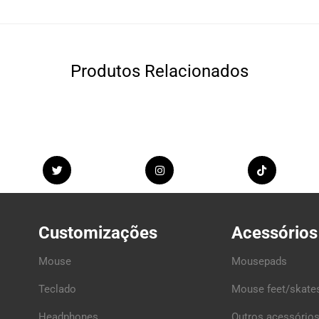
Produtos Relacionados
Customizações
Acessórios
Mouse
Mousepads
Teclado
Mouse feet/skate
Headphones
Outros acessórios