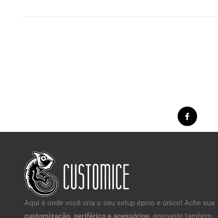
Aqui é onde você cria o seu setup épico e único! Ache sua
customização, periférico e acessórios
, aproveite também