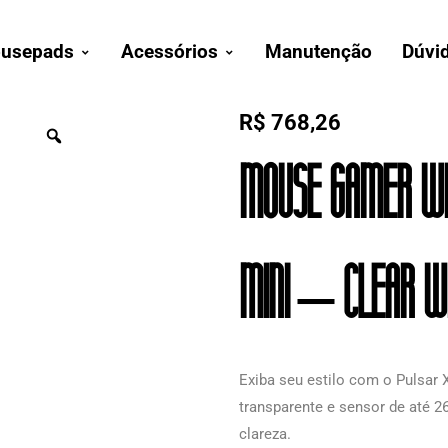
usepads
Acessórios
Manutenção
Dúvi
R$
768,26
Mouse Gamer Wi
Mini – Clear Wh
Exiba seu estilo com o Pulsar
transparente e sensor de até 2
clareza.