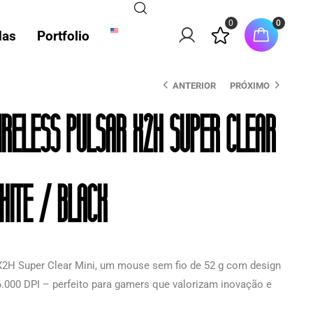
0
0
das
Portfolio
ANTERIOR
PRÓXIMO
reless Pulsar X2H Super Clear
ite / Black
 X2H Super Clear Mini, um mouse sem fio de 52 g com design
6.000 DPI – perfeito para gamers que valorizam inovação e