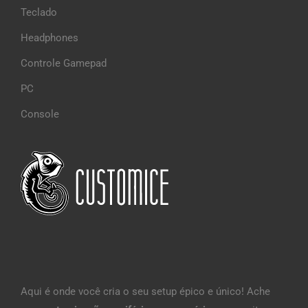
Teclado
Headphones
Controle Gamepad
PC
Console
Aqui é onde você cria o seu setup épico e único! Ache