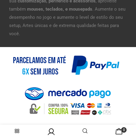
sua
customização, periférico e acessórios
, aproveite
também
mouses, teclados, e mousepads
. Aumente o seu
desempenho no jogo e aumente o level de estilo do seu
setup, Artes únicas e de extrema qualidade feitas para
você.
0