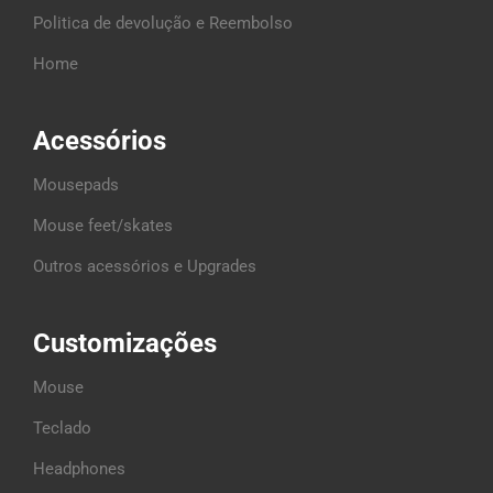
Politica de devolução e Reembolso
Home
Acessórios
Mousepads
Mouse feet/skates
Outros acessórios e Upgrades
Customizações
Mouse
Teclado
Headphones