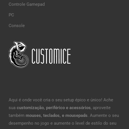
Controle Gamepad
PC
Console
Aqui é onde você cria o seu setup épico e único! Ache
sua
customização, periférico e acessórios
, aproveite
também
mouses, teclados, e mousepads
. Aumente o seu
desempenho no jogo e aumente o level de estilo do seu