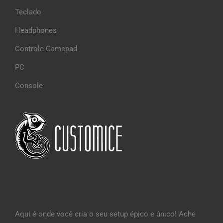
Teclado
Headphones
Controle Gamepad
PC
Console
Aqui é onde você cria o seu setup épico e único! Ache