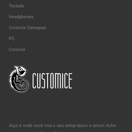
Teclado
Headphones
Controle Gamepad
PC
Console
Aqui é onde você cria o seu setup épico e único! Ache