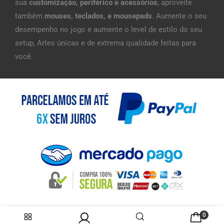
sua
customização, periférico e acessórios
, aproveite
também
mouses, teclados, e mousepads
. Aumente o seu
desempenho no jogo e aumente o level de estilo do seu
setup, Artes únicas e de extrema qualidade feitas para
você.
0