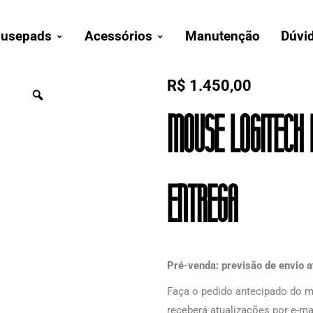
usepads
Acessórios
Manutenção
Dúvi
R$
1.450,00
Mouse Logitech 
ENTREGA
Pré-venda: previsão de envio at
Faça o pedido antecipado do m
receberá atualizações por e-ma