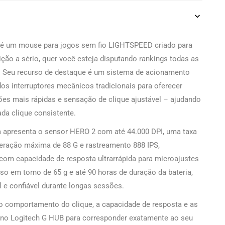
e é um mouse para jogos sem fio LIGHTSPEED criado para
ão a sério, quer você esteja disputando rankings todas as
. Seu recurso de destaque é um sistema de acionamento
dos interruptores mecânicos tradicionais para oferecer
ções mais rápidas e sensação de clique ajustável – ajudando
ada clique consistente.
 apresenta o sensor HERO 2 com até 44.000 DPI, uma taxa
eleração máxima de 88 G e rastreamento 888 IPS,
om capacidade de resposta ultrarrápida para microajustes
o em torno de 65 g e até 90 horas de duração da bateria,
l e confiável durante longas sessões.
 o comportamento do clique, a capacidade de resposta e as
no Logitech G HUB para corresponder exatamente ao seu