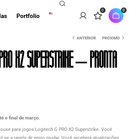
0
0
das
Portfolio
ANTERIOR
PRÓXIMO
PRO X2 Superstrike – pronta
é o final de março.
ouse para jogos Logitech G PRO X2 Superstrike. Você
il se a janela de envio mudar. Você receberá atualizações