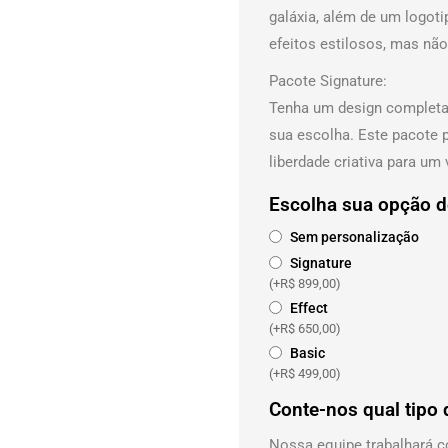
galáxia, além de um logot
efeitos estilosos, mas não
Pacote Signature:
Tenha um design completam
sua escolha. Este pacote p
liberdade criativa para um
Escolha sua opção d
Sem personalização
Signature
(+
R$
899,00
)
Effect
(+
R$
650,00
)
Basic
(+
R$
499,00
)
Conte-nos qual tipo 
Nossa equipe trabalhará c