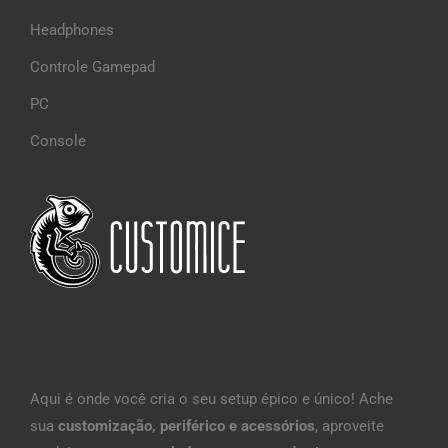
Headphones
Controle Gamepad
PC
Console
Aqui é onde você cria o seu setup épico e único! Ache
sua
customização, periférico e acessórios
, aproveite