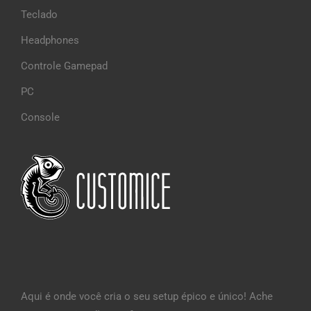
Teclado
Headphones
Controle Gamepad
PC
Console
Aqui é onde você cria o seu setup épico e único! Ache