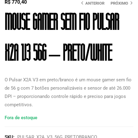
R$
770,40
ANTERIOR
PRÓXIMO
Mouse Gamer Sem Fio Pulsar
X2A V3 56G – Preto/white
O Pulsar X2A V3 em preto/branco é um mouse gamer sem fio
de 56 g com 7 botões personalizáveis e sensor de até 26.000
DPI – proporcionando controle rápido e preciso para jogos
competitivos.
Fora de estoque
SKU:
PULSAR_X2A_V3_56G_PRETOBRANCO