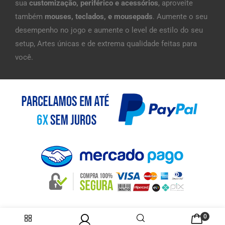
sua
customização, periférico e acessórios
, aproveite
também
mouses, teclados, e mousepads
. Aumente o seu
desempenho no jogo e aumente o level de estilo do seu
setup, Artes únicas e de extrema qualidade feitas para
você.
0