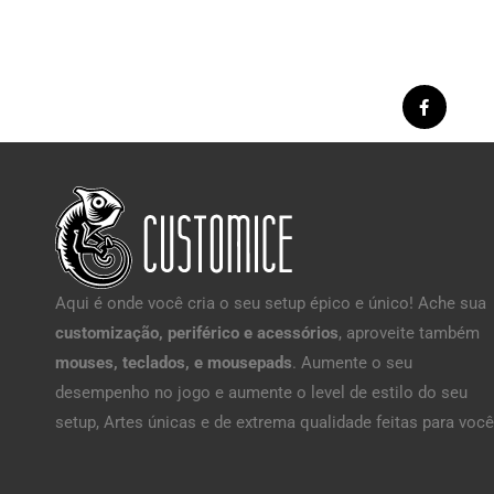
Aqui é onde você cria o seu setup épico e único! Ache sua
customização, periférico e acessórios
, aproveite também
mouses, teclados, e mousepads
. Aumente o seu
desempenho no jogo e aumente o level de estilo do seu
setup, Artes únicas e de extrema qualidade feitas para você