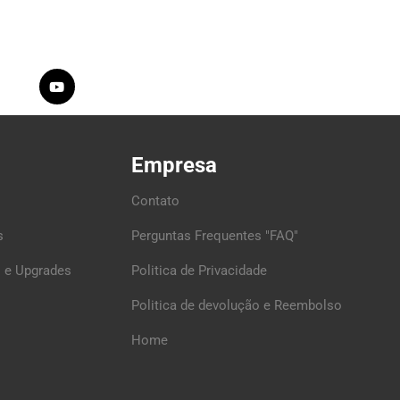
Empresa
Contato
s
Perguntas Frequentes "FAQ"
 e Upgrades
Politica de Privacidade
Politica de devolução e Reembolso
Home