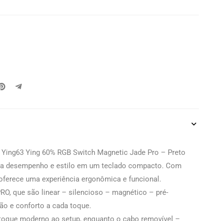
ing63 Ying 60% RGB Switch Magnetic Jade Pro – Preto
usca desempenho e estilo em um teclado compacto. Com
 oferece uma experiência ergonômica e funcional.
O, que são linear – silencioso – magnético – pré-
são e conforto a cada toque.
toque moderno ao setup, enquanto o cabo removível –