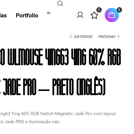
0
0
das
Portfolio
ANTERIOR
PRÓXIMO
o WLmouse Ying63 Ying 60% RGB
 Jade Pro – Preto (Inglês)
g63 Ying 60% RGB Switch Magnetic Jade Pro com layout
es Jade PRO e iluminação nan.