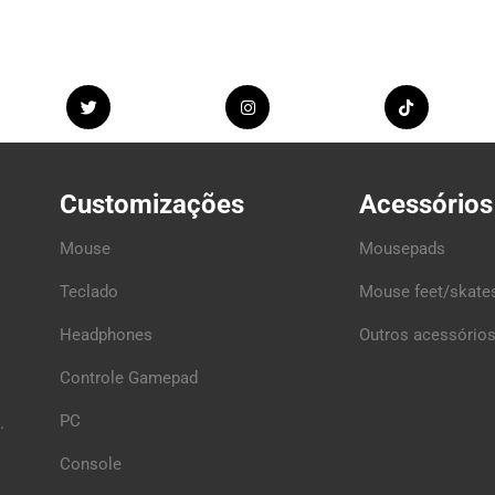
Customizações
Acessórios
Mouse
Mousepads
Teclado
Mouse feet/skate
Headphones
Outros acessórios
Controle Gamepad
PC
.
Console