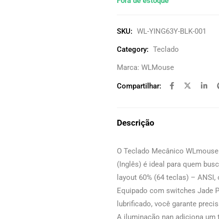
Fora de estoque
SKU:
WL-YING63Y-BLK-001
Category:
Teclado
Marca:
WLMouse
Compartilhar:
Descrição
O Teclado Mecânico WLmouse Y
(Inglês) é ideal para quem b
layout 60% (64 teclas) – ANSI,
Equipado com switches Jade PR
lubrificado, você garante preci
A iluminação nan adiciona um 