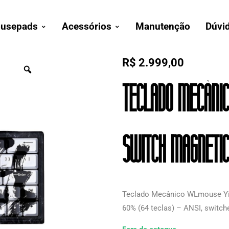
usepads
Acessórios
Manutenção
Dúvi
R$
2.999,00
Teclado Mecânic
Switch Magnetic
Teclado Mecânico WLmouse Yin
60% (64 teclas) – ANSI, switch