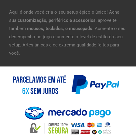
Aqui é onde você cria o seu setup épico e único! Ache
sua
customização, periférico e acessórios
, aproveite
também
mouses, teclados, e mousepads
. Aumente o seu
desempenho no jogo e aumente o level de estilo do seu
setup, Artes únicas e de extrema qualidade feitas para
você.