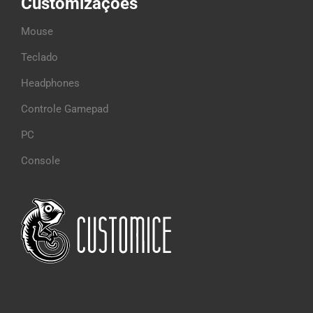
Customizações
Mouse
Teclado
Headphones
Controle Gamepad
PC
Console