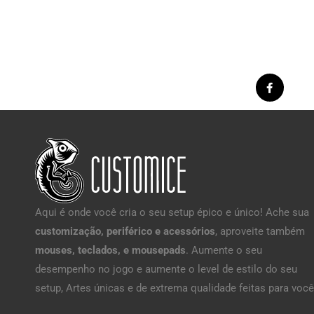
Aqui é onde você cria o seu setup épico e único! Ache sua
customização, periférico e acessórios
, aproveite também
mouses, teclados, e mousepads
. Aumente o seu
desempenho no jogo e aumente o level de estilo do seu
setup, Artes únicas e de extrema qualidade feitas para você