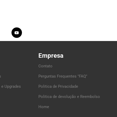
Empresa
Contato
s
Perguntas Frequentes "FAQ"
 e Upgrades
Politica de Privacidade
Politica de devolução e Reembolso
Home