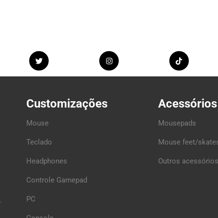
Customizações
Acessórios
Mouse
Mousepads
Teclado
Mouse feet/skate
Headphones
Outros acessórios
Controle Gamepad
PC
.