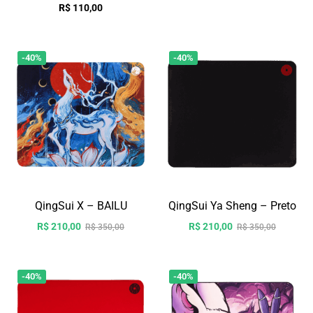
R$
110,00
-40%
-40%
QingSui X – BAILU
QingSui Ya Sheng – Preto
R$
210,00
R$
210,00
R$
350,00
R$
350,00
-40%
-40%