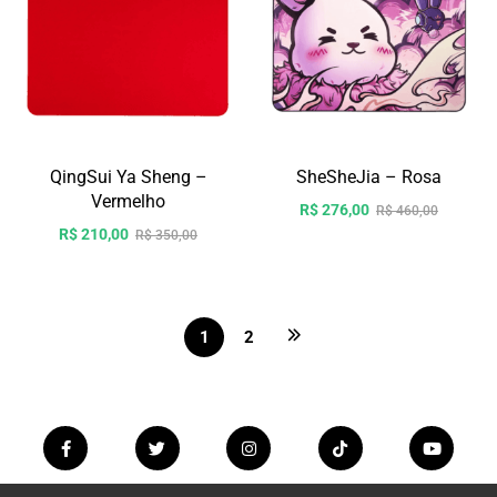
QingSui Ya Sheng –
SheSheJia – Rosa
Vermelho
R$
276,00
R$
460,00
R$
210,00
R$
350,00
1
2