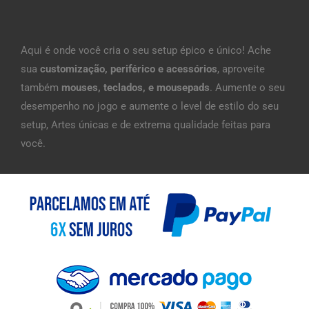
Aqui é onde você cria o seu setup épico e único! Ache
sua
customização, periférico e acessórios
, aproveite
também
mouses, teclados, e mousepads
. Aumente o seu
desempenho no jogo e aumente o level de estilo do seu
setup, Artes únicas e de extrema qualidade feitas para
você.