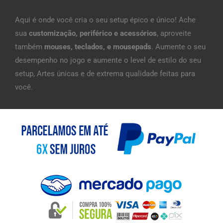
Aqui é onde você cria o seu setup épico e único! Ache
sua
customização, periférico e acessórios
, aproveite
também
mouses, teclados, e mousepads
. Aumente o seu
desempenho no jogo e aumente o level de estilo do seu
setup, Artes únicas e de extrema qualidade feitas para
você.