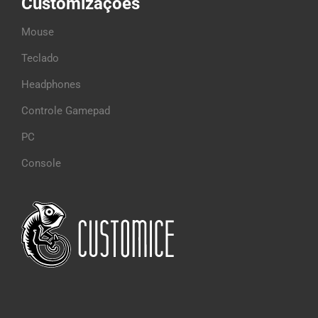
Customizações
Mouse
Teclado
Headphones
Controle Gamepad
PC
Console