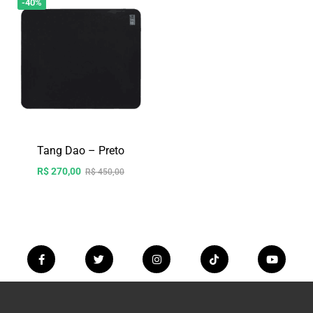
-40%
Tang Dao – Preto
R$
270,00
R$
450,00